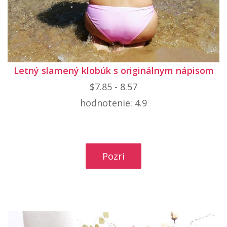
Letný slamený klobúk s originálnym nápisom
$7.85 - 8.57
hodnotenie: 4.9
Pozri