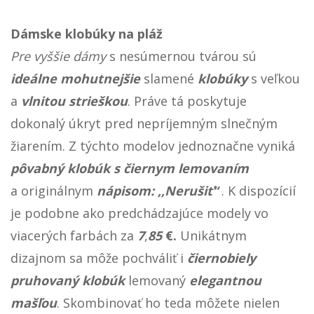
Dámske klobúky na pláž
Pre vyššie dámy
s nesúmernou tvárou sú
ideálne
mohutnejšie
slamené
klobúky
s veľkou
a
vlnitou
strieškou
. Práve tá poskytuje
dokonalý úkryt pred nepríjemným slnečným
žiarením. Z týchto modelov jednoznačne vyniká
pôvabný klobúk s čiernym lemovaním
a originálnym
nápisom: ,,Nerušiť“
. K dispozícií
je podobne ako predchádzajúce modely vo
viacerých farbách za
7
,
85
€.
Unikátnym
dizajnom sa môže pochváliť i
čiernobiely
pruhovaný
klobúk
lemovaný
elegantnou
mašľou
. Skombinovať ho teda môžete nielen