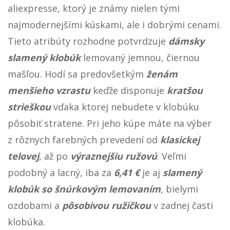
aliexpresse, ktorý je známy nielen tými
najmodernejšími kúskami, ale i dobrými cenami.
Tieto atribúty rozhodne potvrdzuje
dámsky
slamený
klobúk
lemovaný jemnou, čiernou
mašľou. Hodí sa predovšetkým
ženám
menšieho
vzrastu
keďže disponuje
kratšou
strieškou
vďaka ktorej nebudete v klobúku
pôsobiť stratene. Pri jeho kúpe máte na výber
z rôznych farebných prevedení od
klasickej
telovej
, až po
výraznejšiu
ružovú
. Veľmi
podobný a lacný, iba za
6,41
€
je aj
slamený
klobúk so šnúrkovým lemovaním
, bielymi
ozdobami a
pôsobivou
ružičkou
v zadnej časti
klobúka.