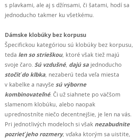
s plavkami, ale aj s džínsami, či šatami, hodí sa
jednoducho takmer ku všetkému.
Dámske klobúky bez korpusu
Špecifickou kategóriou sú klobúky bez korpusu,
teda
len
so
strieškou
, ktoré však tiež majú
svoje čaro.
Sú
vzdušné
,
dajú
sa
jednoducho
stočiť
do
klbka
, nezaberú teda veľa miesta
v kabelke a navyše
sú
výborne
kombinovateľné
. Či už siahnete po väčšom
slamenom klobúku, alebo naopak
uprednostníte niečo decentnejšie, je len na vás.
Pri jednotlivých modeloch si však
nezabudnite
pozrieť
jeho
rozmery
, vďaka ktorým sa uistite,