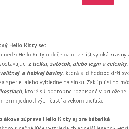
tný Hello Kitty set
omedzi Hello Kitty oblečenia obzvlášť vyniká krásny
zostávajúci
z tielka, šatôčok, alebo legín a čelenky
valitnej a hebkej bavlny
, ktorá si dlhodobo drží sv
sa sperie, alebo vybledne na slnku. Zakúpiť si ho m
ľkostiach
, ktoré sú podrobne rozpísané v priloženej 
zmermi jednotlivých častí a vekom dieťaťa.
pláková súprava Hello Kitty aj pre bábätká
koro slnečné lúče vystrieda chladnejší jesenný vetrí