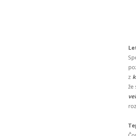
Le
Sp
po
z
k
že 
ve
ro
Te
Čos