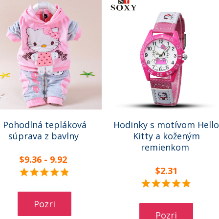
Pohodlná tepláková
Hodinky s motívom Hello
súprava z bavlny
Kitty a koženým
remienkom
$9.36 - 9.92
$2.31
Pozri
Pozri