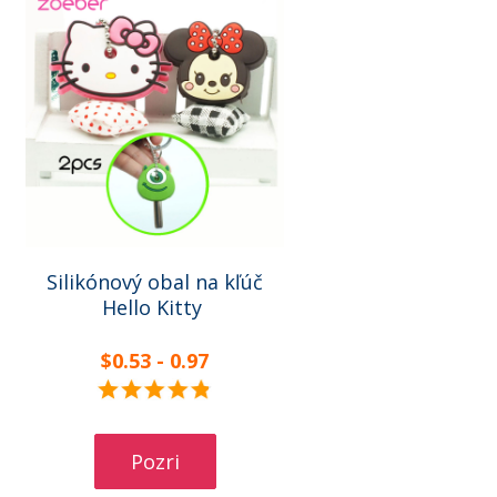
Silikónový obal na kľúč
Hello Kitt
y
$0.53 - 0.97
Pozri