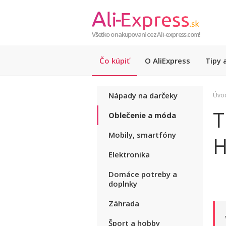
Všetko o nakupovaní cez Ali-express.com!
Čo kúpiť
O AliExpress
Tipy a
Nápady na darčeky
Úvo
T
Oblečenie a móda
Mobily, smartfóny
H
Elektronika
Domáce potreby a
doplnky
Záhrada
Šport a hobby