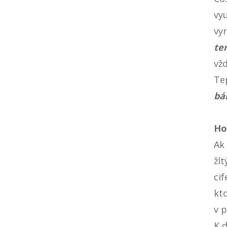
vy
vy
te
vž
Te
bá
Ho
Ak
žl
ci
kt
v 
K 