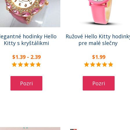
legantné hodinky Hello
Ružové Hello Kitty hodink
Kitty s kryštálikmi
pre malé slečny
$1.39 - 2.39
$1.99
Pozri
Pozri