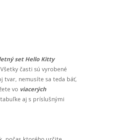
letný set Hello Kitty
. Všetky časti sú vyrobené
oj tvar, nemusíte sa teda báť,
ôžete vo
viacerých
tabuľke aj s príslušnými
k, počas ktorého určite