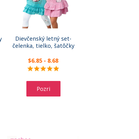
Dievčenský letný set-
y
čelenka, tielko, šatôčky
$6.85 - 8.68
Pozri