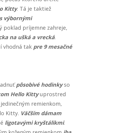
o Kitty
. Tá je taktiež
s výbornými
ý poklad príjemne zahreje,
ka na ušká a vrecká
.
tí vhodná tak
pre 9 mesačné
iadnuť
pôsobivé hodinky
so
om Hello Kitty
uprostred
 s jedinečným remienkom,
o Kitty.
Väčším dámam
né
ligotavými kryštálikmi
.
žovým koženým remienkom
iba