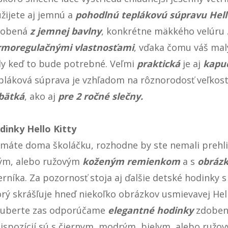
užijete aj jemnú a
pohodlnú teplákovú súpravu Hell
robená
z jemnej bavlny
, konkrétne mäkkého velúru
rmoregulačnými vlastnosťami
, vďaka čomu váš mal
dy keď to bude potrebné. Veľmi
praktická
je aj
kapuc
pláková súprava je vzhľadom na rôznorodosť veľkos
bätká
, ako aj
pre 2 ročné slečny.
dinky Hello Kitty
 máte doma školáčku, rozhodne by ste nemali prehl
tým, alebo ružovým
koženým remienkom
a s
obrázk
ferníka. Za pozornosť stoja aj ďalšie detské hodinky
orý skrášľuje hneď niekoľko obrázkov usmievavej Hell
puberte zas odporúčame
elegantné hodinky
zdobe
dispozícií sú s čiernym, modrým, bielym, alebo ru