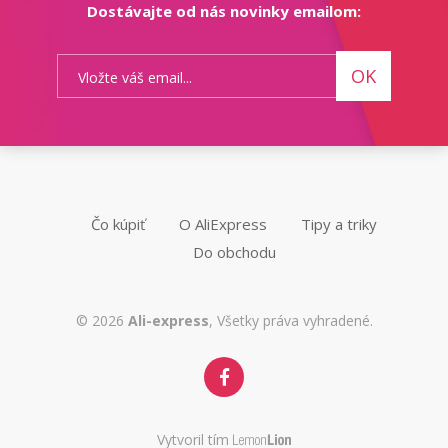
Dostávajte od nás novinky emailom:
OK
Čo kúpiť
O AliExpress
Tipy a triky
Do obchodu
© 2026
Ali-express
, Všetky práva vyhradené.
Vytvoril tím