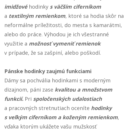
imidžové
hodinky
s väčším ciferníkom
a
textilným remienkom
, ktoré sa hodia skôr na
neformálne príležitosti, do mesta s kamarátmi,
alebo do práce. Výhodou je ich všestranné
využitie a
možnosť vymeniť remienok
v prípade, že sa zašpiní, alebo poškodí.
Pánske hodinky zaujmú funkciami
Dámy sa pochvália hodinkami s moderným
dizajnom, páni zase
kvalitou a množstvom
funkcií.
Pri
spoločenských udalostiach
a pracovných stretnutiach oceníte
hodinky
s veľkým ciferníkom a koženým remienkom
,
vďaka ktorým ukážete vašu mužskosť