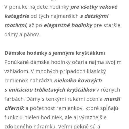
V ponuke nájdete hodinky
pre všetky vekové
kategórie
od tých najmenších
s detskými
motívmi,
až po
elegantné hodinky
pre staršie
dámy a pánov.
Dámske hodinky s jemnými kryštálikmi
Ponúkané dámske hodinky očaria najmä svojim
vzhľadom. V mnohých prípadoch klasický
remienok nahrádza
niekoľko kovových
s imitáciou trblietavých kryštálikov
v rôznych
farbách. Dámy s tenkými rukami ocenia
menší
ciferník
a početnosť remienkov, ktoré spĺňajú
funkciu nielen hodiniek, ale aj výraznejšie
zdobeného náramku. Veľmi pekné sú aj