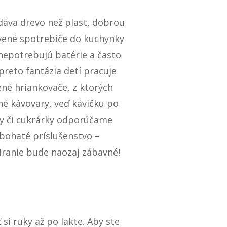
dáva drevo než plast, dobrou
revené spotrebiče do kuchynky
 nepotrebujú batérie a často
preto fantázia detí pracuje
ené hriankovače, z ktorých
né kávovary, veď kávičku po
ky či cukrárky odporúčame
bohaté príslušenstvo –
Hranie bude naozaj zábavné!
si ruky až po lakte. Aby ste