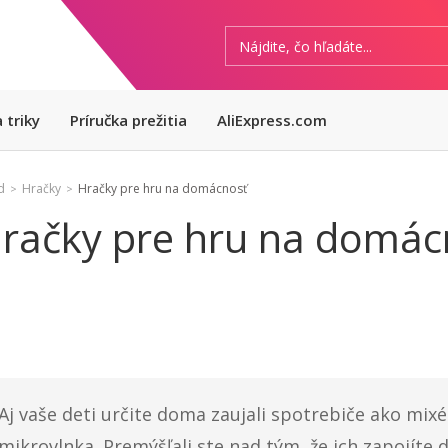
 triky
Príručka prežitia
AliExpress.com
d
Hračky
Hračky pre hru na domácnosť
>
>
račky pre hru na domác
Aj vaše deti určite doma zaujali spotrebiče ako mixé
mikrovlnka. Premýšľali ste nad tým, že ich zapojíte