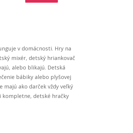
funguje v domácnosti. Hry na
tský mixér, detský hriankovač
ajú, alebo blikajú. Detská
ečenie bábiky alebo plyšovej
če majú ako darček vždy veľký
i kompletne, detské hračky