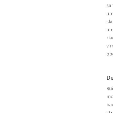
sa
um
sk
um
ri
v m
ob
De
Ru
mot
nac
str