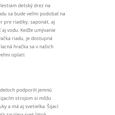
lestiam detský drez na
iadu sa bude veľmi podobať na
 pre riadiky, saponát, aj
 aj vodu. Keďže umývanie
vačka riadu, je dostupná
o lacná hračka sa v našich
eľmi oplatí.
v deťoch podporili jemnú
 šijacím strojom si môžu
ky a má aj svetielka. Šijací
ieťa zaujíma svet látok