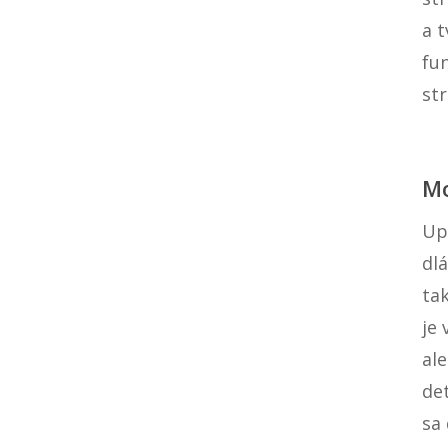
a t
fun
str
Mo
Up
dl
tak
je
al
de
sa 