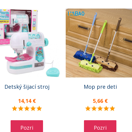
Detský šijací stroj
Mop pre deti
14,14 €
5,66 €
Pozri
Pozri