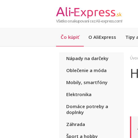
Všetko o nakupovaní cez Ali-express.com!
Čo kúpiť
O AliExpress
Tipy a
Nápady na darčeky
Úvo
H
Oblečenie a móda
Mobily, smartfóny
Elektronika
Domáce potreby a
doplnky
Záhrada
Šport a hobby