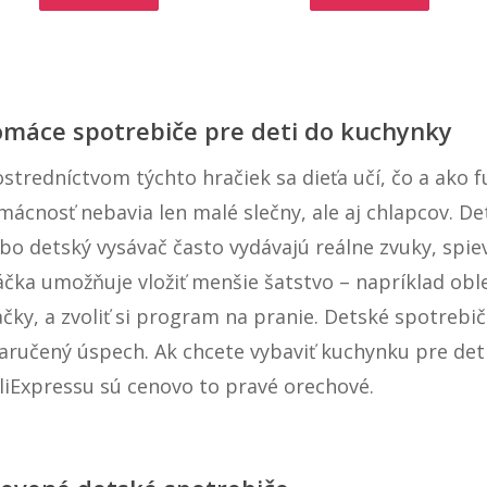
máce spotrebiče pre deti do kuchynky
ostredníctvom týchto hračiek sa dieťa učí, čo a ako 
mácnosť nebavia len malé slečny, ale aj chlapcov. De
bo detský vysávač často vydávajú reálne zvuky, spiev
áčka umožňuje vložiť menšie šatstvo – napríklad obl
ačky, a zvoliť si program na pranie. Detské spotrebi
zaručený úspech. Ak chcete vybaviť kuchynku pre det
AliExpressu sú cenovo to pravé orechové.