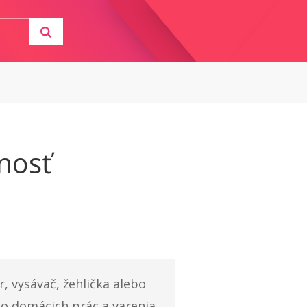
nosť
r, vysávač, žehlička alebo
 do domácich prác a varenia