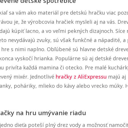
evené detské spotrebiče
kiaľ sa vám ako materiál pre detskú hračku viac poz
ávou je, že výrobcovia hračiek mysleli aj na vás. D
dajú kúpiť lacno, a vo veľmi pekných dizajnoch. Síce
eto nevydávajú zvuky, sú však funkčné a nápadité, a 
i hre s nimi naplno. Obľúbené sú hlavne detské drev
konca vyskočí hrianka. Populárne sú aj detské dreve
nu privíta každá mamina či otecko. Pre malé kuchár
evený mixér. Jednotlivé
hračky z AliExpressu
majú aj 
ianky, poháriky, mlieko do kávy alebo vrecko múky. 
ačky na hru umývanie riadu
edno dieťa poteší plný drez vody a možnosť namočiť 