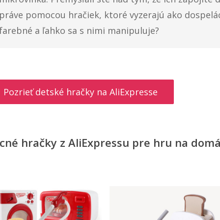
práve pomocou hračiek, ktoré vyzerajú ako dospelác
farebné a ľahko sa s nimi manipuluje?
Pozrieť detské hračky na AliExpresse
cné hračky z AliExpressu pre hru na domá