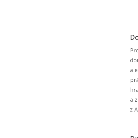
Do
Pr
do
ale
pr
hr
a 
z 