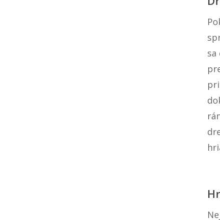
Dr
Po
spr
sa 
pr
pr
do
rá
dr
hr
Hr
Nej