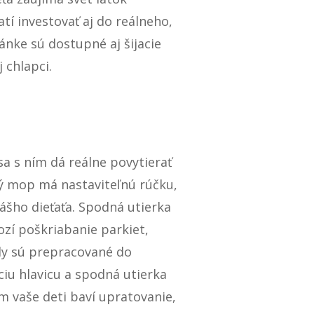
atí investovať aj do reálneho,
ánke sú dostupné aj šijacie
 chlapci.
a s ním dá reálne povytierať
ký mop má nastaviteľnú rúčku,
vášho dieťaťa. Spodná utierka
ozí poškriabanie parkiet,
y sú prepracované do
ciu hlavicu a spodná utierka
om vaše deti baví upratovanie,