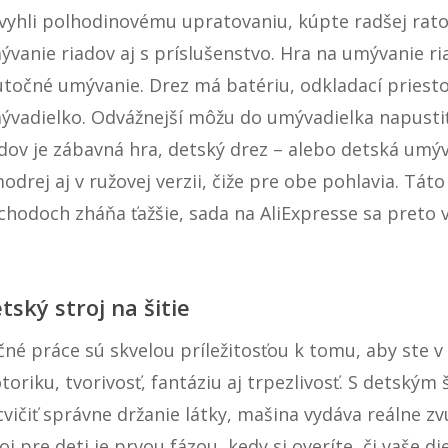
 vyhli polhodinovému upratovaniu, kúpte radšej rato
ývanie riadov aj s príslušenstvo. Hra na umývanie r
utočné umývanie. Drez má batériu, odkladací priestor
ývadielko. Odvážnejší môžu do umývadielka napustiť
adov je zábavná hra, detský drez – alebo detská umý
odrej aj v ružovej verzii, čiže pre obe pohlavia. Tát
chodoch zháňa ťažšie, sada na AliExpresse sa preto v
tský stroj na šitie
čné práce sú skvelou príležitosťou k tomu, aby ste 
oriku, tvorivosť, fantáziu aj trpezlivosť. S detským
vičiť správne držanie látky, mašina vydáva reálne zvu
oj pre deti je prvou fázou, kedy si overíte, či vaše d