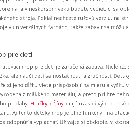
vorenia, a v neskoršom veku budete vedieť, či sa opl
kčného stroja. Pokiaľ nechcete ružovú verziu, na str
oje v univerzálnych farbách, takže zabaviť sa môžu aj
p pre deti
ratovací mop pre deti je zaručená zábava. Nielenže s
ážka, ale naučí deti samostatnosti a zručnosti. Dets
že si jeho dĺžku viete prispôsobiť na mieru a výšku 
 vyrobená z mäkkého materiálu, a preto pri hre nehr
ebo podlahy.
Hračky z Číny
majú úžasnú výhodu – vžd
tailu. Aj tento detský mop je plne funkčný, má otáča
dá odopnúť a vypláchať. Užívajte si obdobie, v ktor