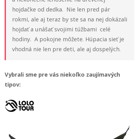
prázdniny u starých rodičov na dedine.
Vôňa babkiných koláčov, čarovná príroda
a nekonečné leňošenie na drevenej
hojdačke od dedka. Nie len pred pár
rokmi, ale aj teraz by ste sa na nej dokázali
hojdať a unášať svojimi túžbami celé
hodiny. A pokojne môžete. Húpacia sieť je
vhodná nie len pre deti, ale aj dospelých.
Vybrali sme pre vás niekoľko zaujímavých
tipov: