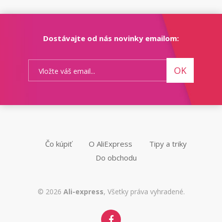
Dostávajte od nás novinky emailom:
OK
Čo kúpiť
O AliExpress
Tipy a triky