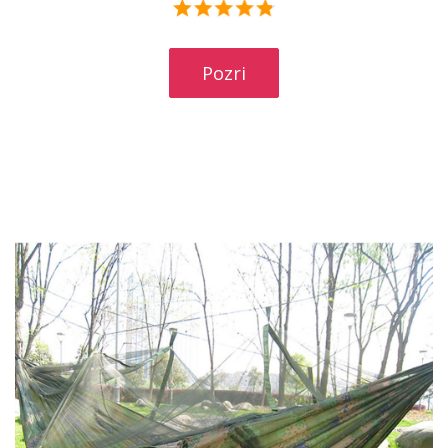
Veľká húpacia sieť pre dve osoby
$9.26 - 21.16
Pozri