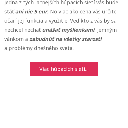
Výborná cena a využitie
Poteší vás však nie len materiál, ale aj cena.
Jedna z tých lacnejších húpacích sietí vás bude
stáť
ani nie 5 eur.
No viac ako cena vás určite
očarí jej funkcia a využitie. Veď kto z vás by sa
nechcel nechať
unášať myšlienkami
, jemným
vánkom a
zabudnúť na všetky starosti
a problémy dnešného sveta.
Viac húpacích sietí...