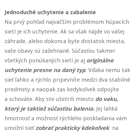
ratolesti
s max. hmotnosťou 250 kg.
Je teda
určená pre dve a viac osôb.
Jednoduché uchytenie a zabalenie
Na prvý pohľad najväčším problémom húpacích
sietí je ich uchytenie. Ak sa však nájde vo vašej
záhrade, alebo dokonca byte dostatok miesta,
vaše obavy sú zažehnané. Súčasťou takmer
všetkých ponúkaných sietí je aj
originálne
uchytenie presne na daný typ
.
Vďaka nemu tak
sieť ľahko a rýchlo pripevníte medzi dva stabilné
predmety a naopak zas kedykoľvek odpojíte
a schováte. Aby ste ušetrili miesto
do vaku,
ktorý je taktiež súčasťou balenia.
Jej ľahká