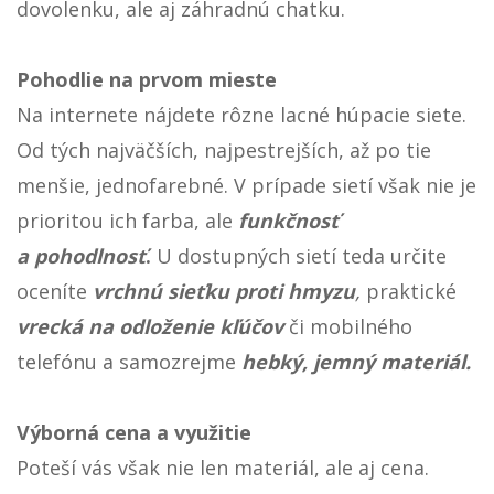
hmotnosť a možnosť rýchleho poskladania vám
umožní sieť
zobrať prakticky kdekoľvek
na
dovolenku, ale aj záhradnú chatku.
Pohodlie na prvom mieste
Na internete nájdete rôzne lacné húpacie siete.
Od tých najväčších, najpestrejších, až po tie
menšie, jednofarebné. V prípade sietí však nie je
prioritou ich farba, ale
funkčnosť
a pohodlnosť
.
U dostupných sietí teda určite
oceníte
vrchnú sieťku proti hmyzu
,
praktické
vrecká na odloženie kľúčov
či mobilného
telefónu a samozrejme
hebký, jemný materiál.