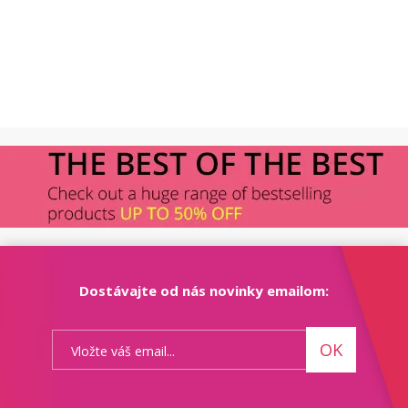
Dostávajte od nás novinky emailom:
OK