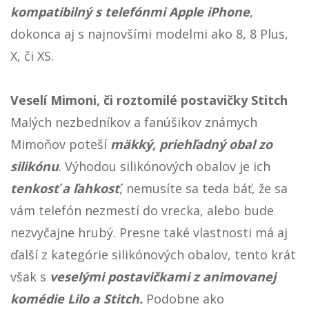
kompatibilný s telefónmi Apple iPhone
,
dokonca aj s najnovšími modelmi ako 8, 8 Plus,
X, či XS.
Veselí Mimoni, či roztomilé postavičky Stitch
Malých nezbedníkov a fanúšikov známych
Mimoňov poteší
mäkký, priehľadný obal zo
silikónu
. Výhodou silikónových obalov je ich
tenkosť a ľahkosť
, nemusíte sa teda báť, že sa
vám telefón nezmestí do vrecka, alebo bude
nezvyčajne hrubý. Presne také vlastnosti má aj
ďalší z kategórie silikónových obalov, tento krát
však s
veselými postavičkami z animovanej
komédie Lilo a Stitch.
Podobne ako