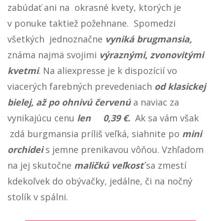
zabúdať ani na okrasné kvety, ktorých je
v ponuke taktiež požehnane. Spomedzi
všetkých jednoznačne
vyniká brugmansia,
známa najmä svojimi
výraznými, zvonovitými
kvetmi
. Na aliexpresse je k dispozícií vo
viacerých farebných prevedeniach
od klasickej
bielej, až po ohnivú červenú
a naviac za
vynikajúcu cenu
len 0,39 €.
Ak sa vám však
zdá burgmansia príliš veľká, siahnite po
mini
orchidei
s jemne prenikavou vôňou. Vzhľadom
na jej skutočne
maličkú veľkosť
sa zmestí
kdekoľvek do obývačky, jedálne, či na nočný
stolík v spálni.