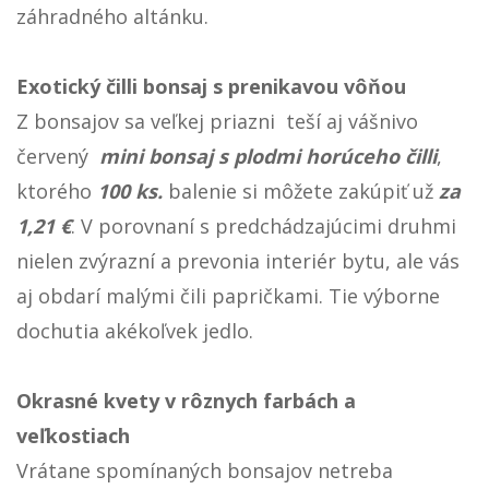
záhradného altánku.
Exotický čilli bonsaj s prenikavou vôňou
Z bonsajov sa veľkej priazni teší aj vášnivo
červený
mini bonsaj s plodmi horúceho čilli
,
ktorého
100 ks.
balenie si môžete zakúpiť už
za
1,21 €
. V porovnaní s predchádzajúcimi druhmi
nielen zvýrazní a prevonia interiér bytu, ale vás
aj obdarí malými čili papričkami. Tie výborne
dochutia akékoľvek jedlo.
Okrasné kvety v rôznych farbách a
veľkostiach
Vrátane spomínaných bonsajov netreba