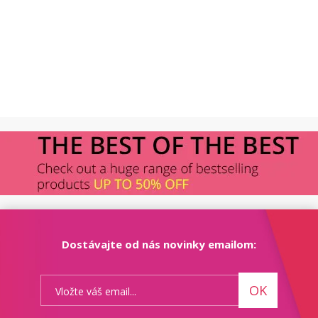
Dostávajte od nás novinky emailom:
OK