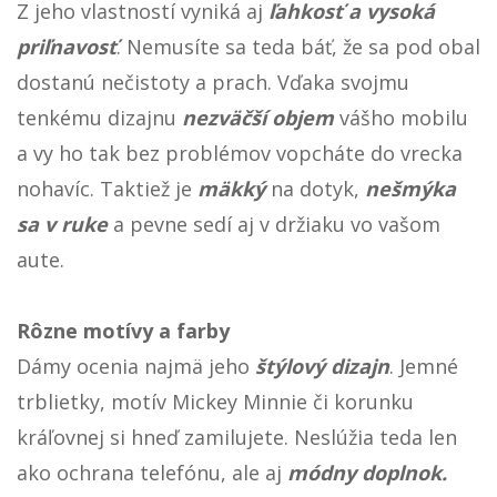
Z jeho vlastností vyniká aj
ľahkosť a vysoká
priľnavosť
. Nemusíte sa teda báť, že sa pod obal
dostanú nečistoty a prach. Vďaka svojmu
tenkému dizajnu
nezväčší objem
vášho mobilu
a vy ho tak bez problémov vopcháte do vrecka
nohavíc. Taktiež je
mäkký
na dotyk,
nešmýka
sa v ruke
a pevne sedí aj v držiaku vo vašom
aute.
Rôzne motívy a farby
Dámy ocenia najmä jeho
štýlový dizajn
. Jemné
trblietky, motív Mickey Minnie či korunku
kráľovnej si hneď zamilujete. Neslúžia teda len
ako ochrana telefónu, ale aj
módny doplnok.