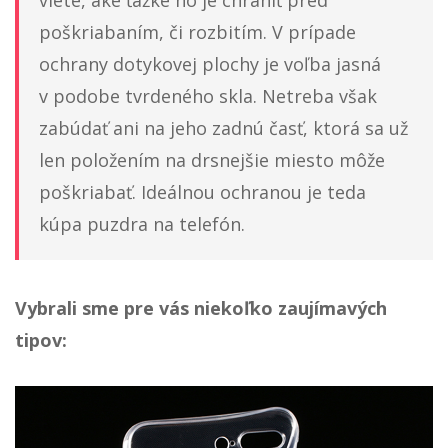
viete, aké ťažké ho je chrániť pred
poškriabaním, či rozbitím. V prípade
ochrany dotykovej plochy je voľba jasná
v podobe tvrdeného skla. Netreba však
zabúdať ani na jeho zadnú časť, ktorá sa už
len položením na drsnejšie miesto môže
poškriabať. Ideálnou ochranou je teda
kúpa puzdra na telefón.
Vybrali sme pre vás niekoľko zaujímavých
tipov: