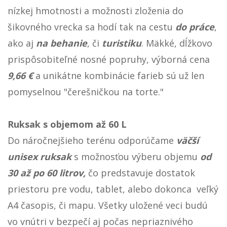
nízkej hmotnosti a možnosti zloženia do
šikovného vrecka sa hodí tak na cestu
do práce
,
ako aj
na behanie
, či
turistiku
. Mäkké, dĺžkovo
prispôsobiteľné nosné popruhy, výborná cena
9,66 €
a unikátne kombinácie farieb sú už len
pomyselnou "čerešničkou na torte."
Ruksak s objemom až 60 L
Do náročnejšieho terénu odporúčame
väčší
unisex ruksak
s možnosťou výberu objemu
od
30 až po 60 litrov,
čo predstavuje dostatok
priestoru pre vodu, tablet, alebo dokonca veľký
A4 časopis, či mapu. Všetky uložené veci budú
vo vnútri v bezpečí aj počas nepriaznivého