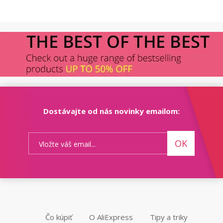
Dostávajte od nás novinky emailom:
OK
Čo kúpiť
O AliExpress
Tipy a triky