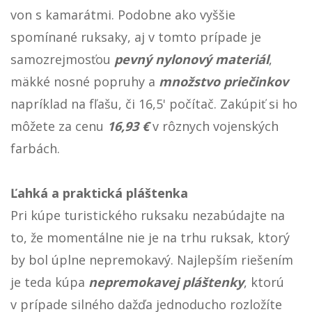
von s kamarátmi. Podobne ako vyššie
spomínané ruksaky, aj v tomto prípade je
samozrejmosťou
pevný nylonový materiál
,
mäkké nosné popruhy a
množstvo priečinkov
napríklad na fľašu, či 16,5' počítač. Zakúpiť si ho
môžete za cenu
16,93 €
v rôznych vojenských
farbách.
Ľahká a praktická pláštenka
Pri kúpe turistického ruksaku nezabúdajte na
to, že momentálne nie je na trhu ruksak, ktorý
by bol úplne nepremokavý. Najlepším riešením
je teda kúpa
nepremokavej pláštenky
, ktorú
v prípade silného dažďa jednoducho rozložíte