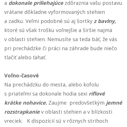
a
dokonale priliehajúce
zdôraznia vašu postavu
vrátane dôkladne vyformovaných stehien
a zadku. Veľmi podobné sú aj šortky
z bavlny,
ktoré sú však trošku voľnejšie a širšie najmä
v oblasti stehien. Nemusíte sa teda báť, že vás
pri prechádzke či práci na záhrade bude niečo
tlačiť alebo ťahať.
Voľno-časové
Na prechádzku do mesta, alebo kofolu
s priateľmi sa dokonale hodia sexi
riflové
krátke
nohavice.
Zaujme predovšetkým
jemné
rozstrapkanie
v oblasti stehien a v blízkosti
vreciek. K dispozícií sú v rôznych strihoch