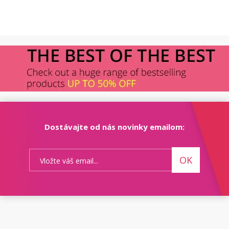
Dostávajte od nás novinky emailom:
OK