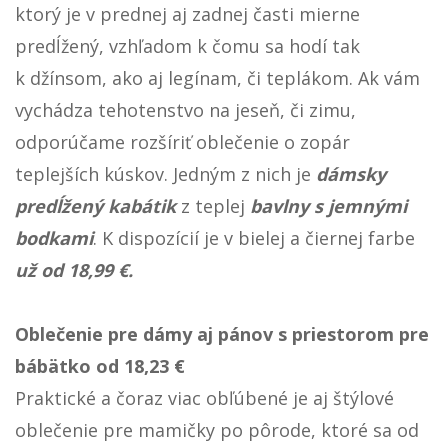
ktorý je v prednej aj zadnej časti mierne
predĺžený, vzhľadom k čomu sa hodí tak
k džínsom, ako aj legínam, či teplákom. Ak vám
vychádza tehotenstvo na jeseň, či zimu,
odporúčame rozšíriť oblečenie o zopár
teplejších kúskov. Jedným z nich je
dámsky
predĺžený kabátik
z teplej
bavlny s jemnými
bodkami
. K dispozícií je v bielej a čiernej farbe
už od 18,99 €.
Oblečenie pre dámy aj pánov s priestorom pre
bábätko od 18,23 €
Praktické a čoraz viac obľúbené je aj štýlové
oblečenie pre mamičky po pôrode, ktoré sa od