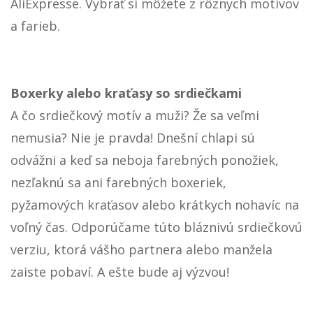
AliExpresse. Vybrať si môžete z rôznych motívov
a farieb.
Boxerky alebo kraťasy so srdiečkami
A čo srdiečkový motív a muži? Že sa veľmi
nemusia? Nie je pravda! Dnešní chlapi sú
odvážni a keď sa neboja farebných ponožiek,
nezľaknú sa ani farebných boxeriek,
pyžamových kraťasov alebo krátkych nohavíc na
voľný čas. Odporúčame túto bláznivú srdiečkovú
verziu, ktorá vášho partnera alebo manžela
zaiste pobaví. A ešte bude aj výzvou!