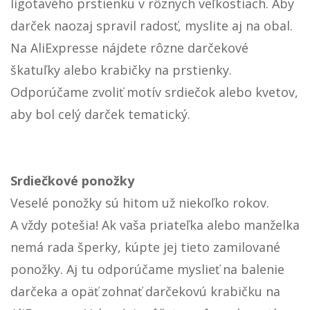
ligotavého prstienku v rôznych veľkostiach. Aby
darček naozaj spravil radosť, myslite aj na obal.
Na AliExpresse nájdete rôzne darčekové
škatuľky alebo krabičky na prstienky.
Odporúčame zvoliť motív srdiečok alebo kvetov,
aby bol celý darček tematický.
Srdiečkové ponožky
Veselé ponožky sú hitom už niekoľko rokov.
A vždy potešia! Ak vaša priateľka alebo manželka
nemá rada šperky, kúpte jej tieto zamilované
ponožky. Aj tu odporúčame myslieť na balenie
darčeka a opäť zohnať darčekovú krabičku na