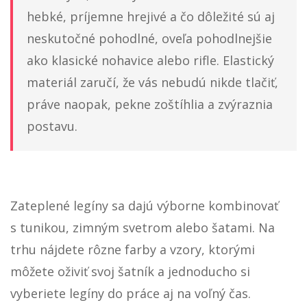
mrazivých, chladných dní.
Vo vnútri sú
hebké, príjemne hrejivé a čo dôležité sú aj
neskutočné pohodlné, oveľa pohodlnejšie
ako klasické nohavice alebo rifle. Elastický
materiál zaručí, že vás nebudú nikde tlačiť,
práve naopak, pekne zoštíhlia a zvýraznia
postavu.
Zateplené legíny sa dajú výborne kombinovať
s tunikou, zimným svetrom alebo šatami. Na
trhu nájdete rôzne farby a vzory, ktorými
môžete oživiť svoj šatník a jednoducho si
vyberiete legíny do práce aj na voľný čas.