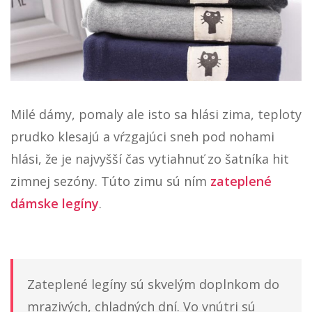
M
ilé dámy, pomaly ale isto sa hlási zima, teploty
prudko klesajú a vŕzgajúci sneh pod nohami
hlási, že je najvyšší čas vytiahnuť zo šatníka hit
zimnej sezóny. Túto zimu sú ním
zateplené
dámske legíny
.
Zateplené legíny sú skvelým doplnkom do