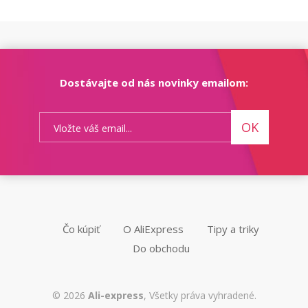
Dostávajte od nás novinky emailom:
OK
Čo kúpiť
O AliExpress
Tipy a triky
Do obchodu
© 2026
Ali-express
, Všetky práva vyhradené.