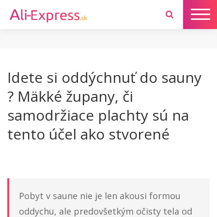
Idete si oddýchnuť do sauny
? Mäkké župany, či
samodržiace plachty sú na
tento účel ako stvorené
Pobyt v saune nie je len akousi formou
oddychu, ale predovšetkým očisty tela od