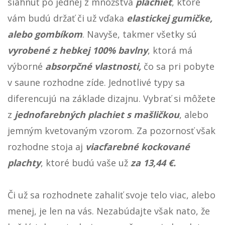
siahnuť po jednej z množstva
plachiet
, ktoré
vám budú držať či už vďaka
elastickej gumičke,
alebo gombíkom
. Navyše, takmer všetky sú
vyrobené z hebkej 100% bavlny
, ktorá má
výborné
absorpčné vlastnosti,
čo sa pri pobyte
v saune rozhodne zíde. Jednotlivé typy sa
diferencujú na základe dizajnu. Vybrať si môžete
z
jednofarebných plachiet s mašličkou
, alebo
jemným kvetovaným vzorom. Za pozornosť však
rozhodne stoja aj
viacfarebné kockované
plachty
, ktoré budú vaše už
za 13,44 €.
Či už sa rozhodnete zahaliť svoje telo viac, alebo
menej, je len na vás. Nezabúdajte však nato, že