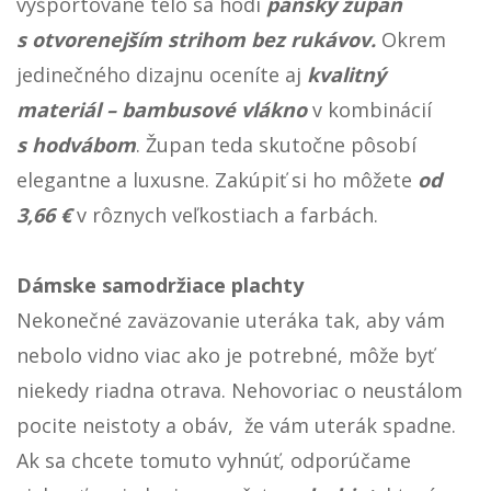
vyšportované telo sa hodí
pánsky župan
s otvorenejším strihom bez rukávov.
Okrem
jedinečného dizajnu oceníte aj
kvalitný
materiál – bambusové vlákno
v kombinácií
s hodvábom
. Župan teda skutočne pôsobí
elegantne a luxusne. Zakúpiť si ho môžete
od
3,66 €
v rôznych veľkostiach a farbách.
Dámske samodržiace plachty
Nekonečné zaväzovanie uteráka tak, aby vám
nebolo vidno viac ako je potrebné, môže byť
niekedy riadna otrava. Nehovoriac o neustálom
pocite neistoty a obáv, že vám uterák spadne.
Ak sa chcete tomuto vyhnúť, odporúčame