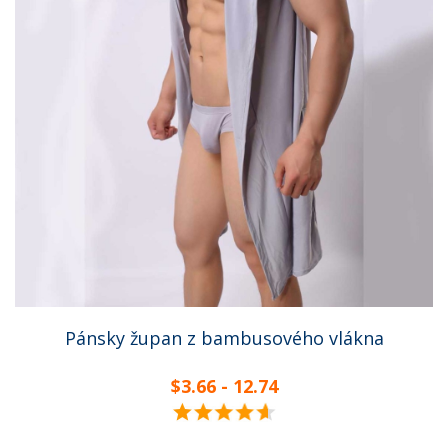
Pánsky župan z bambusového vlákna
$3.66 - 12.74